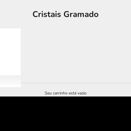
Cristais Gramado
Seu carrinho está vazio
tour imersivo
murano experience