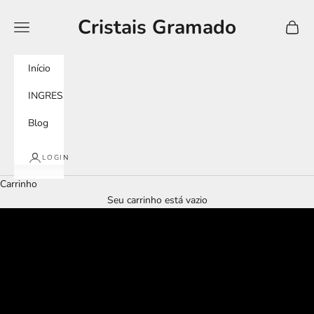
Pular para o conteúdo
Cristais Gramado
Menu
Carrin
Início
INGRESSOS
Blog
LOGIN
Carrinho
Seu carrinho está vazio
tour imersivo
murano experience