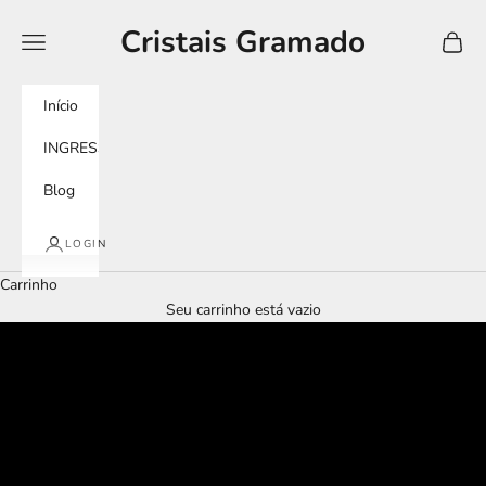
Pular para o conteúdo
Cristais Gramado
Menu
Carrin
Início
INGRESSOS
Blog
LOGIN
Carrinho
Seu carrinho está vazio
tour imersivo
murano experience