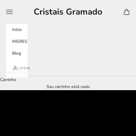
Pular para o conteúdo
Cristais Gramado
Menu
Carrin
Início
INGRESSOS
Blog
LOGIN
Carrinho
Seu carrinho está vazio
tour imersivo
murano experience