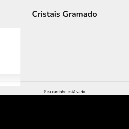
Cristais Gramado
Seu carrinho está vazio
tour imersivo
murano experience