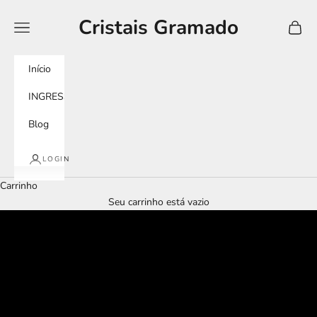
Pular para o conteúdo
Cristais Gramado
Menu
Carrin
Início
INGRESSOS
Blog
LOGIN
Carrinho
Seu carrinho está vazio
tour imersivo
murano experience