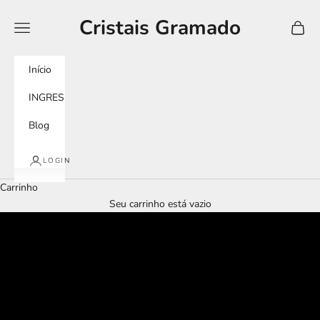
Pular para o conteúdo
Cristais Gramado
Menu
Carrin
Início
INGRESSOS
Blog
LOGIN
Carrinho
Seu carrinho está vazio
tour imersivo
murano experience