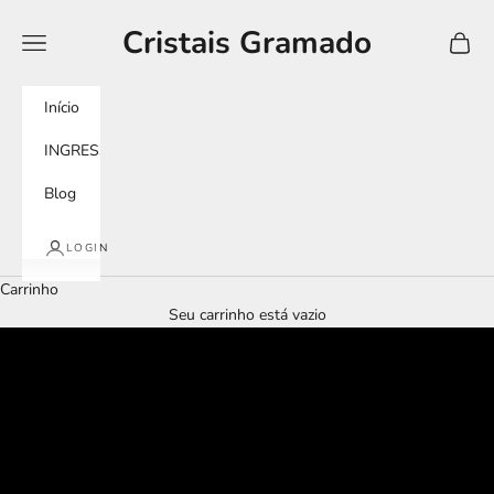
Pular para o conteúdo
Cristais Gramado
Menu
Carrin
Início
INGRESSOS
Blog
LOGIN
Carrinho
Seu carrinho está vazio
tour imersivo
murano experience