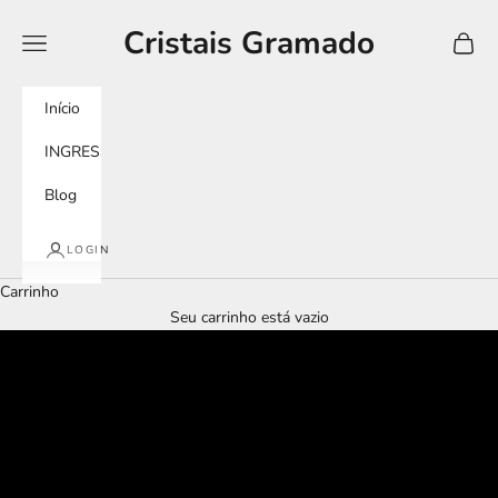
Pular para o conteúdo
Cristais Gramado
Menu
Carrin
Início
INGRESSOS
Blog
LOGIN
Carrinho
Seu carrinho está vazio
tour imersivo
murano experience