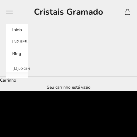
Pular para o conteúdo
Cristais Gramado
Menu
Carrin
Início
INGRESSOS
Blog
LOGIN
Carrinho
Seu carrinho está vazio
tour imersivo
murano experience