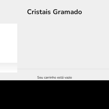
Cristais Gramado
Seu carrinho está vazio
tour imersivo
murano experience