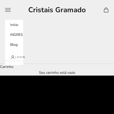
Pular para o conteúdo
Cristais Gramado
Menu
Carrin
Início
INGRESSOS
Blog
LOGIN
Carrinho
Seu carrinho está vazio
tour imersivo
murano experience