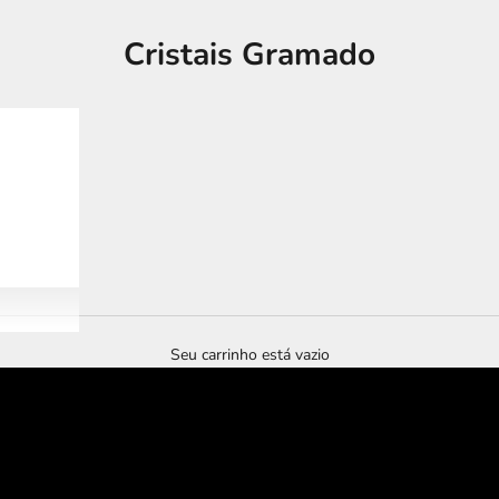
Cristais Gramado
Seu carrinho está vazio
tour imersivo
murano experience