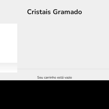
Cristais Gramado
Seu carrinho está vazio
tour imersivo
murano experience