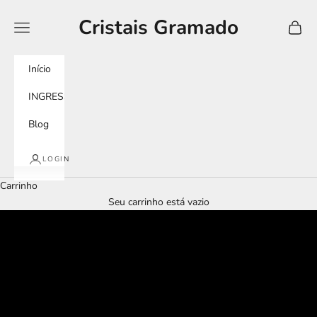
Pular para o conteúdo
Cristais Gramado
Menu
Carrin
Início
INGRESSOS
Blog
LOGIN
Carrinho
Seu carrinho está vazio
tour imersivo
murano experience